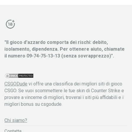
"Il gioco d'azzardo comporta dei rischi: debito,
isolamento, dipendenza. Per ottenere aiuto, chiamate
il numero 09-74-75-13-13 (senza sovrapprezzo)".
CSGODude
vi offre una classifica dei migliori siti di gioco
CSGO. Se vuoi scommettere le tue skin di Counter Strike e
provare a vincerne di migliori, troverai i siti più affidabili e i
migliori bonus su csgodude.
Chi siamo?
Contatta