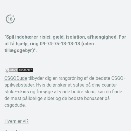
"Spil indebærer risici: gæld, isolation, afhængighed. For
at få hjælp, ring 09-74-75-13-13-13 (uden
tillægsgebyr)".
CSGODude
tilbyder dig en rangordning af de bedste CSGO-
spilwebsteder. Hvis du ønsker at satse på dine counter
strike-skins og forsøge at vinde bedre skins, kan du finde
de mest pålidelige sider og de bedste bonusser på
csgodude.
Hvem er vi?