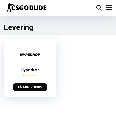
Levering
Hypedrop
FÅ MIN BONUS