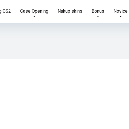
g CS2
Case Opening
Nakup skins
Bonus
Novice