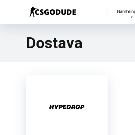
Gamblin
Dostava