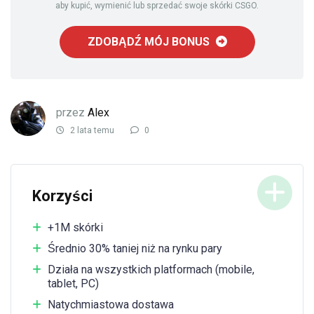
aby kupić, wymienić lub sprzedać swoje skórki CSGO.
ZDOBĄDŹ MÓJ BONUS
przez
Alex
2 lata temu
0
Korzyści
+1M skórki
Średnio 30% taniej niż na rynku pary
Działa na wszystkich platformach (mobile,
tablet, PC)
Natychmiastowa dostawa