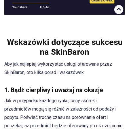
Wskazówki dotyczące sukcesu
na SkinBaron
Aby jak najlepiej wykorzystać usługi oferowane przez
SkinBaron, oto kilka porad i wskazówek:
1. Bądź cierpliwy i uważaj na okazje
Jak w przypadku każdego rynku, ceny skórek i
przedmiotów mogą się różnić w zależności od podaży i
popytu. Poświęć trochę czasu na porównanie ofert i
poczekaj, aż przedmiot będzie oferowany po niższej cenie.