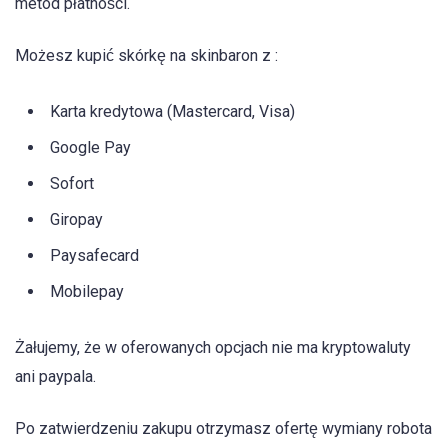
metod płatności.
Możesz kupić skórkę na skinbaron z :
Karta kredytowa (Mastercard, Visa)
Google Pay
Sofort
Giropay
Paysafecard
Mobilepay
Żałujemy, że w oferowanych opcjach nie ma kryptowaluty
ani paypala.
Po zatwierdzeniu zakupu otrzymasz ofertę wymiany robota