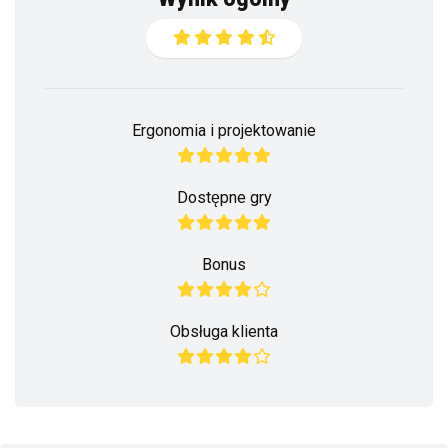
Ergonomia i projektowanie
Dostępne gry
Bonus
Obsługa klienta