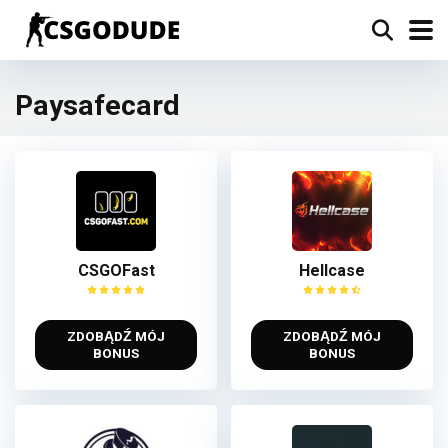
Paysafecard
CSGOFast
Hellcase
ZDOBĄDŹ MÓJ
ZDOBĄDŹ MÓJ
BONUS
BONUS