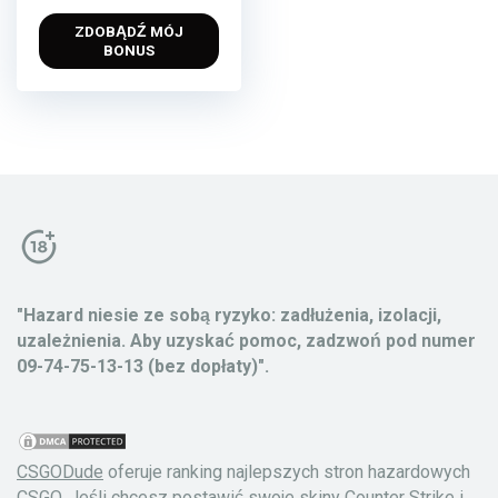
ZDOBĄDŹ MÓJ
BONUS
"Hazard niesie ze sobą ryzyko: zadłużenia, izolacji,
uzależnienia. Aby uzyskać pomoc, zadzwoń pod numer
09-74-75-13-13 (bez dopłaty)".
CSGODude
oferuje ranking najlepszych stron hazardowych
CSGO. Jeśli chcesz postawić swoje skiny Counter Strike i