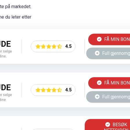
te på markedet.
e du leter etter
FÅ MIN BO
UDE
4.5
ler selge
Full gjennom
ine.
FÅ MIN BO
UDE
4.5
ler selge
Full gjennom
ine.
BESØK