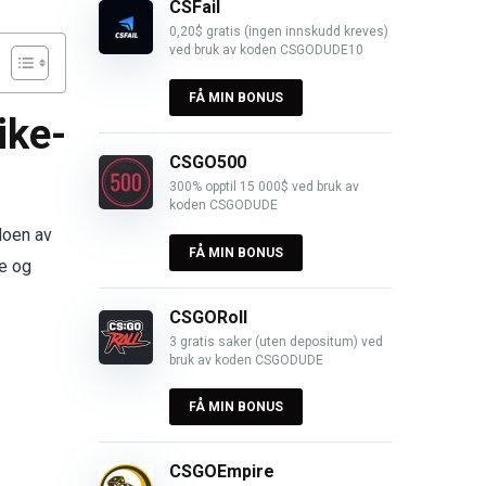
CSFail
0,20$ gratis (ingen innskudd kreves)
ved bruk av koden CSGODUDE10
FÅ MIN BONUS
ike-
CSGO500
300% opptil 15 000$ ved bruk av
koden CSGODUDE
Noen av
FÅ MIN BONUS
te og
CSGORoll
3 gratis saker (uten depositum) ved
bruk av koden CSGODUDE
FÅ MIN BONUS
CSGOEmpire