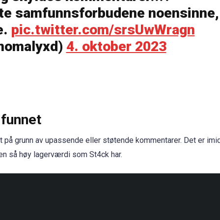
rste samfunnsforbudene noensinne,
e.
pic.twitter.com/srsUwWragn
anomalyxd)
4. oktober 2023
mfunnet
ngt på grunn av upassende eller støtende kommentarer. Det er imid
en så høy lagerværdi som St4ck har.