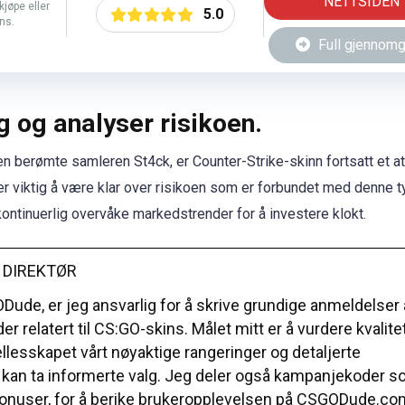
NETTSIDEN
kjøpe eller
5.0
ns.
Full gjennom
g og analyser risikoen.
n berømte samleren St4ck, er Counter-Strike-skinn fortsatt et att
er viktig å være klar over risikoen som er forbundet med denne 
 kontinuerlig overvåke markedstrender for å investere klokt.
 DIREKTØR
ude, er jeg ansvarlig for å skrive grundige anmeldelser 
er relatert til CS:GO-skins. Målet mitt er å vurdere kvalit
ellesskapet vårt nøyaktige rangeringer og detaljerte
e kan ta informerte valg. Jeg deler også kampanjekoder 
tbonuser, for å berike brukeropplevelsen på CSGODude.co