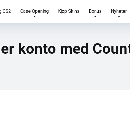
g CS2
Case Opening
Kjøp Skins
Bonus
Nyheter
er konto med Count