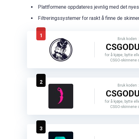
Plattformene oppdateres jevnlig med det nyes
Filtreringssystemer for raskt å finne de skinnen
1
Bruk koden :
CSGOD
for å kjøpe, bytte el
CSGO-skinnene d
2
Bruk koden :
CSGOD
for å kjøpe, bytte el
CSGO-skinnene d
3