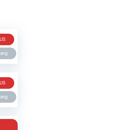
NUS
gang
NUS
gang