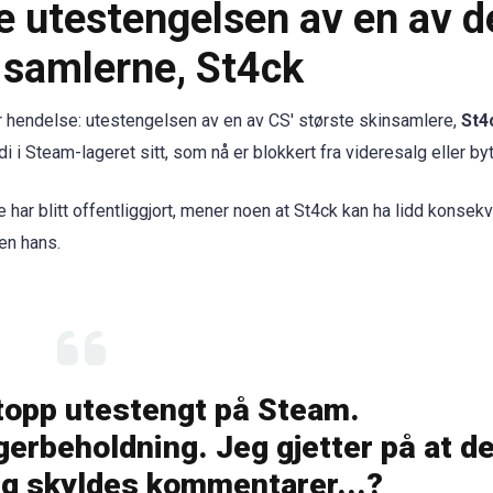
e utestengelsen av en av d
 samlerne, St4ck
or hendelse: utestengelsen av en av CS' største skinsamlere,
St4
 i Steam-lageret sitt, som nå er blokkert fra videresalg eller byt
e har blitt offentliggjort, mener noen at St4ck kan ha lidd konse
en hans.
topp utestengt på Steam.
erbeholdning. Jeg gjetter på at de
g skyldes kommentarer...?