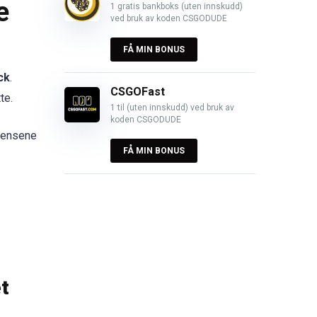
e
1 gratis bankboks (uten innskudd)
ved bruk av koden CSGODUDE
FÅ MIN BONUS
ck
.
CSGOFast
te.
1 til (uten innskudd) ved bruk av
koden CSGODUDE
kvensene
FÅ MIN BONUS
t