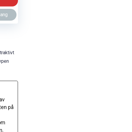
gang
raktivt
typen
av
eten på
som
m.