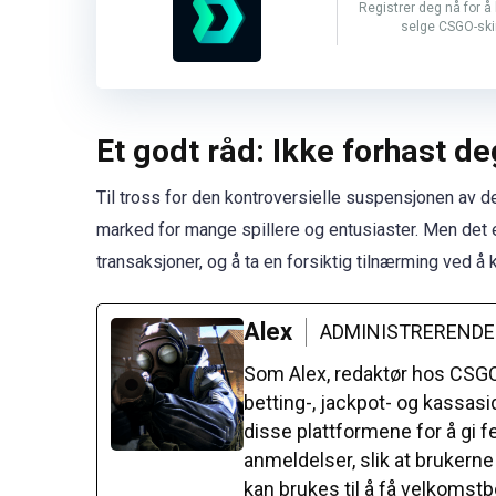
Registrer deg nå for å 
selge CSGO-ski
Et godt råd: Ikke forhast de
Til tross for den kontroversielle suspensjonen av de
marked for mange spillere og entusiaster. Men det 
transaksjoner, og å ta en forsiktig tilnærming ved å
Alex
ADMINISTRERENDE
Som Alex, redaktør hos CSGOD
betting-, jackpot- og kassasid
disse plattformene for å gi f
anmeldelser, slik at brukern
kan brukes til å få velkoms