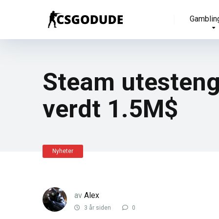
Gamblin
Steam utesteng
verdt 1.5M$
Nyheter
av
Alex
3 år siden
0