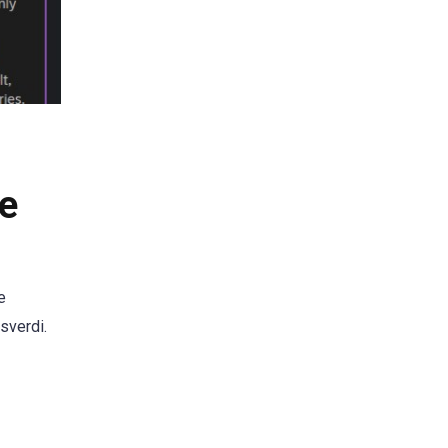
re
e
sverdi.