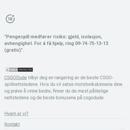
"Pengespill medfører risiko: gjeld, isolasjon,
avhengighet. For å få hjelp, ring 09-74-75-13-13
(gratis)".
CSGODude
tilbyr deg en rangering av de beste CSGO-
spillnettstedene. Hvis du vil satse motstreikskinnene dine
og prøve å vinne bedre, finner du de mest pålitelige
nettstedene og de beste bonusene på csgodude.
Hvem er vi?
Kontakt