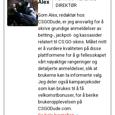
Alex
DIREKTØR
Som Alex, redaktør hos
CSGODude, er jeg ansvarlig for å
skrive grundige anmeldelser av
betting-, jackpot- og kassasider
relatert til CS:GO-skins. Målet mitt
er å vurdere kvaliteten på disse
plattformene for å gi fellesskapet
vårt nøyaktige rangeringer og
detaljerte anmeldelser, slik at
brukerne kan ta informerte valg.
Jeg deler også kampanjekoder
som kan brukes til å få
velkomstbonuser, for å berike
brukeropplevelsen på
CSGODude.com.