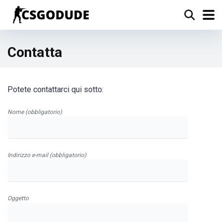
Contatta
Potete contattarci qui sotto:
Nome (obbligatorio)
Indirizzo e-mail (obbligatorio)
Oggetto