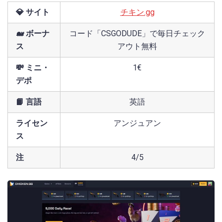
💎 サイト
チキン.gg
🐋 ボーナ
コード「CSGODUDE」で毎日チェック
ス
アウト無料
💸 ミニ・
1€
デポ
📙 言語
英語
ライセン
アンジュアン
ス
注
4/5