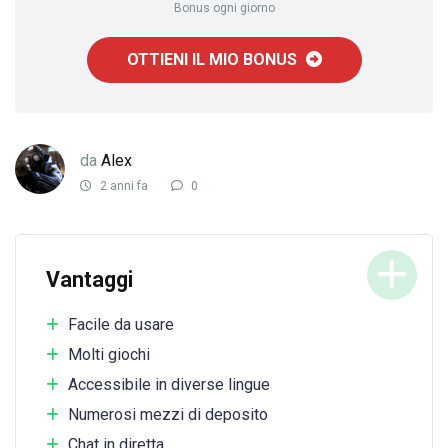
Bonus ogni giorno
OTTIENI IL MIO BONUS
da
Alex
2 anni fa
0
Vantaggi
Facile da usare
Molti giochi
Accessibile in diverse lingue
Numerosi mezzi di deposito
Chat in diretta