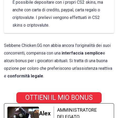
È possibile depositare con i propri CS2 skins, ma
anche con carta di credito, paypal, carta regalo o
criptovalute. I prelievi vengono effettuati in CS2
skins o criptovalute.
Sebbene Chicken.GG non abbia ancora l'originalità dei suoi
concorrenti, compensa con una
interfaccia semplice
e
alcuni bonus per i giocatori abituali. Si tratta di una buona
opzione per coloro che preferiscono un'assistenza reattiva
e
conformità legale
.
OTTIENI IL MIO BONUS
AMMINISTRATORE
Alex
DELEGATO