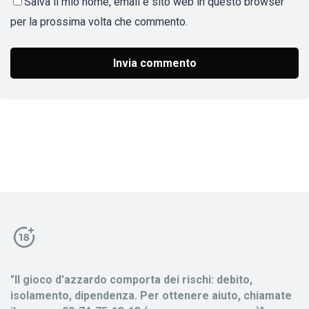
Salva il mio nome, email e sito web in questo browser
per la prossima volta che commento.
"Il gioco d'azzardo comporta dei rischi: debito,
isolamento, dipendenza. Per ottenere aiuto, chiamate