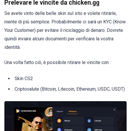
Prelevare le vincite da chicken.gg
Se avete vinto delle belle skin sul sito e volete ritirarle,
niente di più semplice. Probabilmente ci sarà un KYC (Know
Your Customer) per evitare il riciclaggio di denaro. Dovrete
quindi inviare alcuni documenti per verificare la vostra
identità.
Una volta fatto ciò, è possibile ritirare le vincite con :
Skin CS2
Criptovalute (Bitcoin, Litecoin, Ethereum, USDC, USDT)