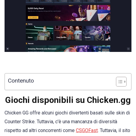
Contenuto
Giochi disponibili su Chicken.gg
Chicken GG offre alcuni giochi divertenti basati sulle skin di
Counter Strike. Tuttavia, c'è una mancanza di diversità
rispetto ad altri concorrenti come
CSGOFast
. Tuttavia, il sito