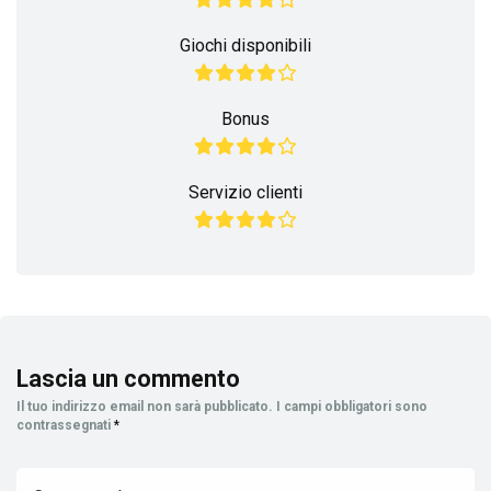
Giochi disponibili
Bonus
Servizio clienti
Lascia un commento
Il tuo indirizzo email non sarà pubblicato.
I campi obbligatori sono
contrassegnati
*