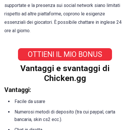
supportate e la presenza sui social network siano limitati
rispetto ad altre piattaforme, coprono le esigenze
essenziali dei giocatori. È possibile chattare in inglese 24
ore al giorno.
OTTIENI IL MIO BONUS
Vantaggi e svantaggi di
Chicken.gg
Vantaggi:
Facile da usare
Numerosi metodi di deposito (tra cui paypal, carta
bancaria, skin cs2 ecc.).
Chat in diretta