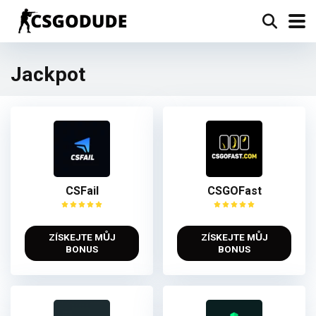
Jackpot
CSFail
CSGOFast
ZÍSKEJTE MŮJ
ZÍSKEJTE MŮJ
BONUS
BONUS