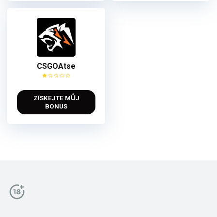
CSGOAtse
ZÍSKEJTE MŮJ
BONUS