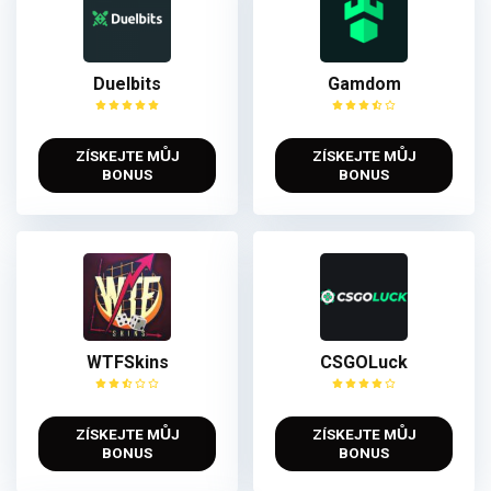
Duelbits
Gamdom
ZÍSKEJTE MŮJ
ZÍSKEJTE MŮJ
BONUS
BONUS
WTFSkins
CSGOLuck
ZÍSKEJTE MŮJ
ZÍSKEJTE MŮJ
BONUS
BONUS