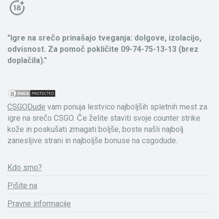
"Igre na srečo prinašajo tveganja: dolgove, izolacijo,
odvisnost. Za pomoč pokličite 09-74-75-13-13 (brez
doplačila)."
CSGODude
vam ponuja lestvico najboljših spletnih mest za
igre na srečo CSGO. Če želite staviti svoje counter strike
kože in poskušati zmagati boljše, boste našli najbolj
zanesljive strani in najboljše bonuse na csgodude.
Kdo smo?
Pišite na
Pravne informacije