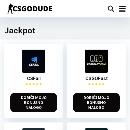
Jackpot
CSFail
CSGOFast
DOBIČI MOJO
DOBIČI MOJO
BONUSNO
BONUSNO
NALOGO
NALOGO