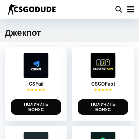
Джекпот
CSFail
CSGOFast
ПОЛУЧИТЬ
ПОЛУЧИТЬ
БОНУС
БОНУС