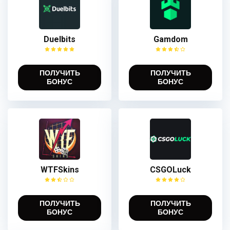
Duelbits
Gamdom
ПОЛУЧИТЬ
ПОЛУЧИТЬ
БОНУС
БОНУС
WTFSkins
CSGOLuck
ПОЛУЧИТЬ
ПОЛУЧИТЬ
БОНУС
БОНУС