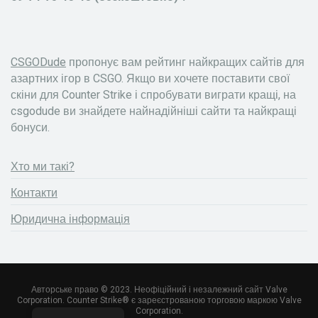
CSGODude
пропонує вам рейтинг найкращих сайтів для
азартних ігор в CSGO. Якщо ви хочете поставити свої
скіни для Counter Strike і спробувати виграти кращі, на
csgodude ви знайдете найнадійніші сайти та найкращі
бонуси.
Хто ми такі?
Контакти
Юридична інформація
Авторське право © 2023. Неофіційний і незалежний сайт Valve
Corporation. Counter Strike® є зареєстрованою торговою маркою Valve
Corporation.