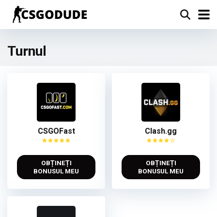
Turnul
CSGOFast
Clash.gg
OBȚINEȚI
OBȚINEȚI
BONUSUL MEU
BONUSUL MEU