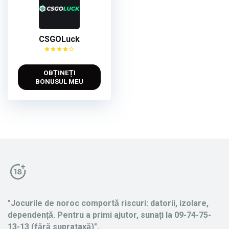
CSGOLuck
OBȚINEȚI
BONUSUL MEU
"Jocurile de noroc comportă riscuri: datorii, izolare,
dependență. Pentru a primi ajutor, sunați la 09-74-75-
13-13 (fără suprataxă)".