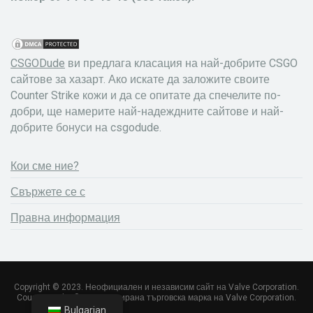
CSGODude
ви предлага класация на най-добрите CSGO
сайтове за хазарт. Ако искате да заложите своите
Counter Strike кожи и да се опитате да спечелите по-
добри, ще намерите най-надеждните сайтове и най-
добрите бонуси на csgodude.
Кои сме ние?
Свържете се с
Правна информация
Copyright © 2023. Неофициален и независим сайт на Valve Corporation.
Counter Strike ® е регистрирана търговска марка на Valve Corporation.
Bulgarian