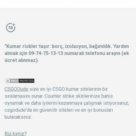
"Kumar riskler taşır: borç, izolasyon, bağımlılık. Yardım
almak için 09-74-75-13-13 numaralı telefonu arayın (ek
ücret alınmaz).
CSGODude
size en iyi CSGO kumar sitelerinin bir
sıralamasını sunar. Counter strike skinlerinize bahis
oynamak ve daha iyilerini kazanmaya çalışmak istiyorsanız,
csgodude'da en güvenilir siteleri ve en iyi bonusları
bulacaksınız.
Biz kimiz?