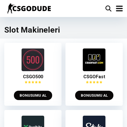
Slot Makineleri
CSGO500
CSGOFast
BONUSUMU AL
BONUSUMU AL