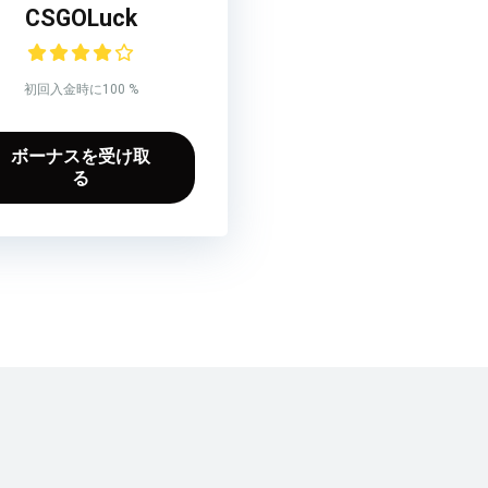
CSGOLuck
初回入金時に100 %
ボーナスを受け取
る