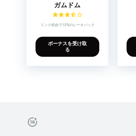
ガムドム
リンク経由で15%のレーキバック
ボーナスを受け取
る