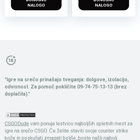
NALOGO
NALOGO
"Igre na srečo prinašajo tveganja: dolgove, izolacijo,
odvisnost. Za pomoč pokličite 09-74-75-13-13 (brez
doplačila)."
CSGODude
vam ponuja lestvico najboljših spletnih mest za
igre na srečo CSGO. Če želite staviti svoje counter strike
kože in poskušati zmagati boljše, boste našli najbolj