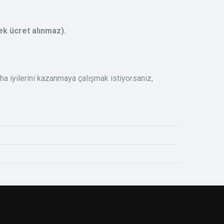
ek ücret alınmaz).
ha iyilerini kazanmaya çalışmak istiyorsanız,