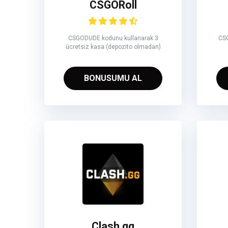
CSGORoll
CSGODUDE kodunu kullanarak 3
CSG
ücretsiz kasa (depozito olmadan)
BONUSUMU AL
Clash.gg