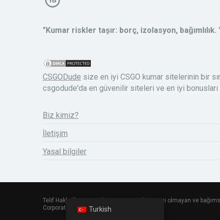
"Kumar riskler taşır: borç, izolasyon, bağımlılık
CSGODude
size en iyi CSGO kumar sitelerinin bir sı
csgodude'da en güvenilir siteleri ve en iyi bonusları
Biz kimiz?
İletişim
Yasal bilgiler
Telif Hakkı © 2023. Valve Corporation'ın resmi olmayan ve bağımsı
Corporation'ın tescilli ticari markasıdır.
Turkish