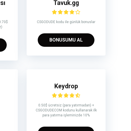
sı
Tavuk.gg
0.70$
CSGODUDE kodu ile günlük bonuslar
z)
BONUSUMU AL
Keydrop
0.50$ ücretsiz (para yatırmadan) +
CSGODUDECOM kodunu kullanarak ilk
para yatırma işleminizde 10%