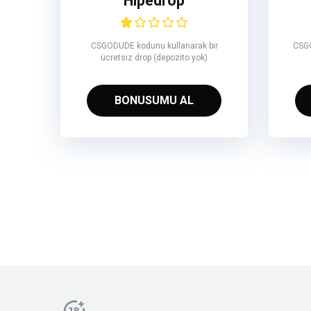
Hipedrop
CSGODUDE kodunu kullanarak bir
CSGO
ücretsiz drop (depozito yok)
BONUSUMU AL