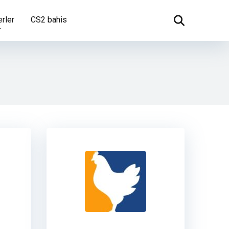
rler
CS2 bahis