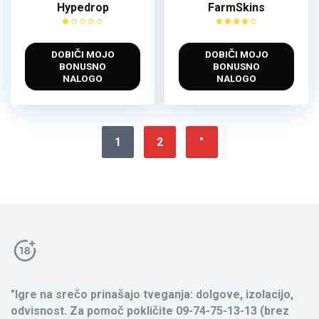
Hypedrop
FarmSkins
DOBIČI MOJO
DOBIČI MOJO
BONUSNO
BONUSNO
NALOGO
NALOGO
1
2
"
"Igre na srečo prinašajo tveganja: dolgove, izolacijo,
odvisnost. Za pomoč pokličite 09-74-75-13-13 (brez