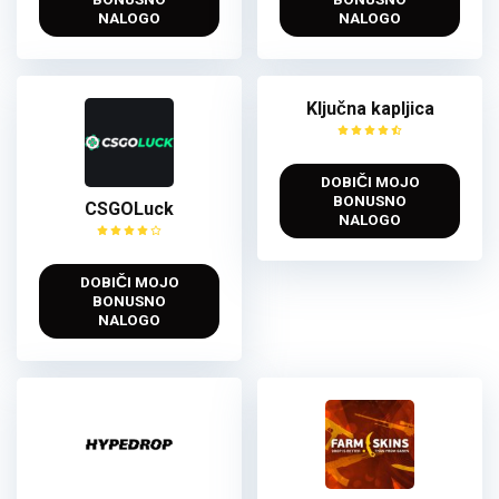
NALOGO
NALOGO
Ključna kapljica
DOBIČI MOJO
BONUSNO
CSGOLuck
NALOGO
DOBIČI MOJO
BONUSNO
NALOGO