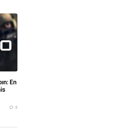
ın: En
is
0