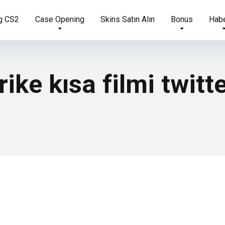
g CS2
Case Opening
Skins Satın Alın
Bonus
Habe
ike kısa filmi twitt