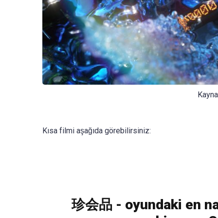
Kayna
Kısa filmi aşağıda görebilirsiniz:
珍会品 - oyundaki en nadi