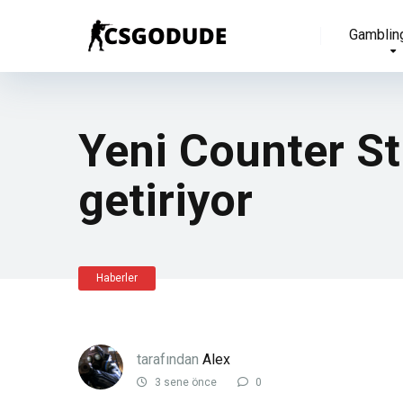
Gamblin
Yeni Counter Str
getiriyor
Haberler
tarafından
Alex
3 sene önce
0