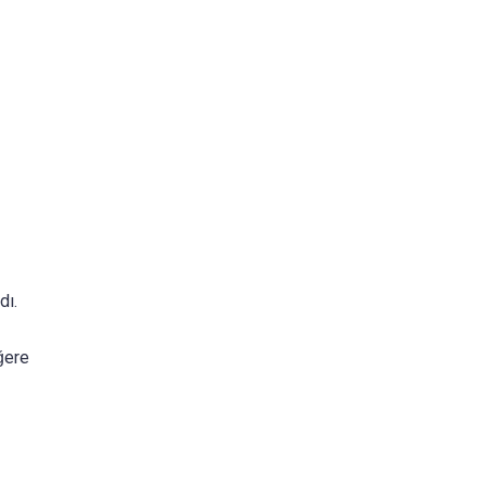
dı.
ğere