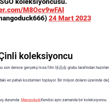
CSGO koleksiyoncusu.
tter.com/M8Ocv9wFAl
mangoduck666)
24 Mart 2023
Çinli koleksiyoncu
bu son derece gerçekçi kısa film 珍品会 grubu tarafından hazırlan
aki en pahalı kostümleri topluyor. Bir milyon doların üzerinde de
mış durumda.
Mangoduck
Kendisi aynı zamanda bir koleksiyoncu.