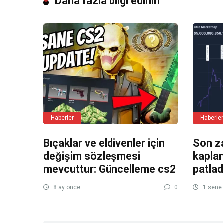
Daha fazla bilgi edinin
Haberler
Haberler
Bıçaklar ve eldivenler için
Son z
değişim sözleşmesi
kaplam
mevcuttur: Güncelleme cs2
patlad
8 ay önce
0
1 sene