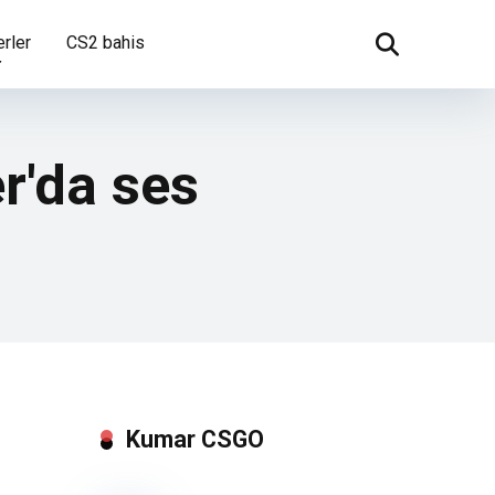
rler
CS2 bahis
er'da ses
Kumar CSGO