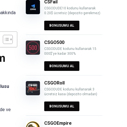
CSFail
CSGODUDE10 kodunu kullanarak
hakkında
0.20$ ücretsiz (depozito gerekmez)
BONUSUMU AL
CSGO500
CSGODUDE kodunu kullanarak 15
000$'ye kadar 300%
lm
BONUSUMU AL
CSGORoll
olusu
CSGODUDE kodunu kullanarak 3
ücretsiz kasa (depozito olmadan)
BONUSUMU AL
ade ve
CSGOEmpire