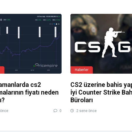
Haberler
amanlarda cs2
CS2 üzerine bahis yap
alarının fiyatı neden
İyi Counter Strike Bah
ı?
Büroları
 önce
0
2 sene önce