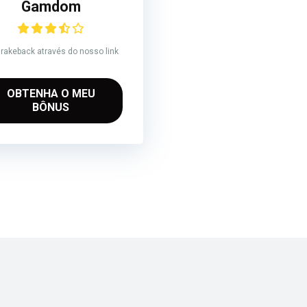
Gamdom
rakeback através do nosso link
OBTENHA O MEU
BÔNUS