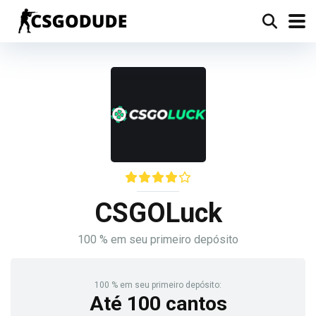
CSGOLuck
100 % em seu primeiro depósito
100 % em seu primeiro depósito:
Até 100 cantos