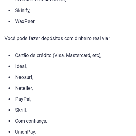
Skinify,
WaxPeer.
Você pode fazer depósitos com dinheiro real via :
Cartão de crédito (Visa, Mastercard, etc),
Ideal,
Neosurf,
Neteller,
PayPal,
Skrill,
Com confiança,
UnionPay.