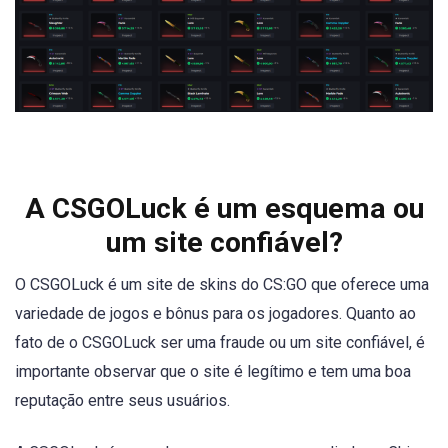
A CSGOLuck é um esquema ou
um site confiável?
O CSGOLuck é um site de skins do CS:GO que oferece uma
variedade de jogos e bônus para os jogadores. Quanto ao
fato de o CSGOLuck ser uma fraude ou um site confiável, é
importante observar que o site é legítimo e tem uma boa
reputação entre seus usuários.