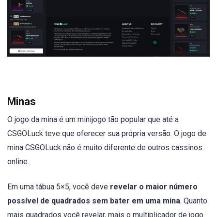
Minas
O jogo da mina é um minijogo tão popular que até a
CSGOLuck teve que oferecer sua própria versão. O jogo de
mina CSGOLuck não é muito diferente de outros cassinos
online.
Em uma tábua 5×5, você deve
revelar o maior número
possível de quadrados sem bater em uma mina
. Quanto
mais quadrados você revelar, mais o multiplicador de jogo