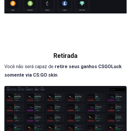
Retirada
Você não será capaz de
retire seus ganhos CSGOLuck
somente via CS:GO skin
.