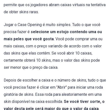
permite que os jogadores abram caixas virtuais na tentativa
de obter skins raras.
Jogar o Case Opening é muito simples. Tudo o que você
precisa fazer é
selecione um estojo contendo uma ou
mais peles que você gosta
. Você pode comprar uma ou
mais caixas, com o preço variando de acordo com o valor
das skins que elas contêm. Se você abrir 10 caixas,
certamente obterá 10 skins, mas o valor das skins pode
ser menor que o preço da caixa.
Depois de escolher a caixa e o número de skins, tudo o que
você precisa fazer é clicar em "Abrir" para iniciar uma roda
giratória de skins. Essa roda para aleatoriamente em uma
skin disponível na caixa escolhida.
Se você tiver sorte, o
valor desta pele será maior do que o valor da caixa
.