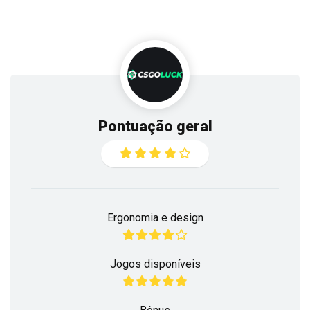
Pontuação geral
Ergonomia e design
Jogos disponíveis