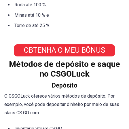
Roda até 100 %,
Minas até 10 % e
Torre de até 25 %.
OBTENHA O MEU BÔNUS
Métodos de depósito e saque
no CSGOLuck
Depósito
O CSGOLuck oferece vários métodos de depósito. Por
exemplo, você pode depositar dinheiro por meio de suas
skins CS:GO com :
Inventário Steam CS:GO,