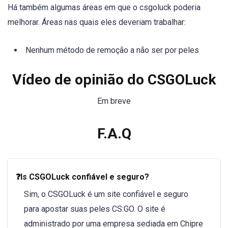
Há também algumas áreas em que o csgoluck poderia
melhorar. Áreas nas quais eles deveriam trabalhar:
Nenhum método de remoção a não ser por peles
Vídeo de opinião do CSGOLuck
Em breve
F.A.Q
❓Is CSGOLuck confiável e seguro?
Sim, o CSGOLuck é um site confiável e seguro
para apostar suas peles CS:GO. O site é
administrado por uma empresa sediada em Chipre