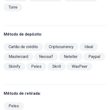
Torre
Método de depósito:
Cartão de crédito
Criptocurrency
Ideal
Mastercard
Neosurf
Neteller
Paypal
Skinify
Peles
Skrill
WaxPeer
Método de retirada:
Peles