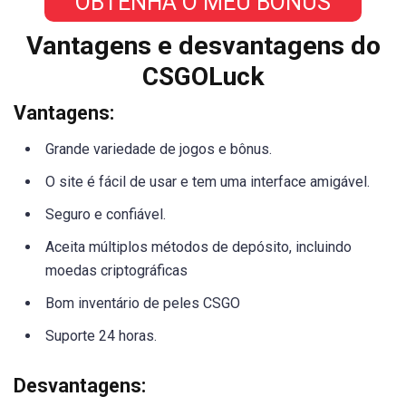
OBTENHA O MEU BÔNUS
Vantagens e desvantagens do
CSGOLuck
Vantagens:
Grande variedade de jogos e bônus.
O site é fácil de usar e tem uma interface amigável.
Seguro e confiável.
Aceita múltiplos métodos de depósito, incluindo
moedas criptográficas
Bom inventário de peles CSGO
Suporte 24 horas.
Desvantagens: