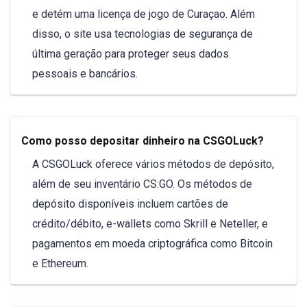
e detém uma licença de jogo de Curaçao. Além
disso, o site usa tecnologias de segurança de
última geração para proteger seus dados
pessoais e bancários.
Como posso depositar dinheiro na CSGOLuck?
A CSGOLuck oferece vários métodos de depósito,
além de seu inventário CS:GO. Os métodos de
depósito disponíveis incluem cartões de
crédito/débito, e-wallets como Skrill e Neteller, e
pagamentos em moeda criptográfica como Bitcoin
e Ethereum.