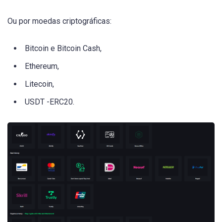
Ou por moedas criptográficas:
Bitcoin e Bitcoin Cash,
Ethereum,
Litecoin,
USDT -ERC20.