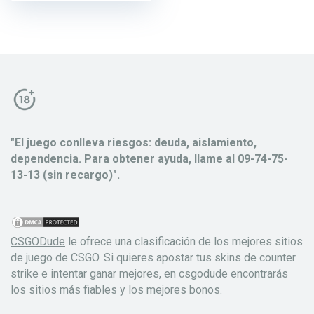
"El juego conlleva riesgos: deuda, aislamiento,
dependencia. Para obtener ayuda, llame al 09-74-75-
13-13 (sin recargo)".
CSGODude
le ofrece una clasificación de los mejores sitios
de juego de CSGO. Si quieres apostar tus skins de counter
strike e intentar ganar mejores, en csgodude encontrarás
los sitios más fiables y los mejores bonos.