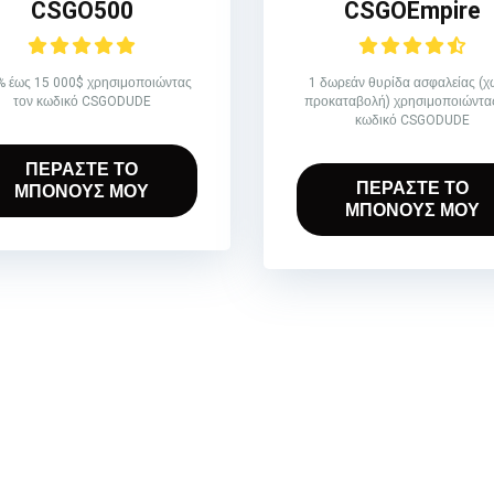
CSGO500
CSGOEmpire
 έως 15 000$ χρησιμοποιώντας
1 δωρεάν θυρίδα ασφαλείας (χ
τον κωδικό CSGODUDE
προκαταβολή) χρησιμοποιώντας
κωδικό CSGODUDE
ΠΕΡΑΣΤΕ ΤΟ
ΠΕΡΑΣΤΕ ΤΟ
ΜΠΟΝΟΥΣ ΜΟΥ
ΜΠΟΝΟΥΣ ΜΟΥ