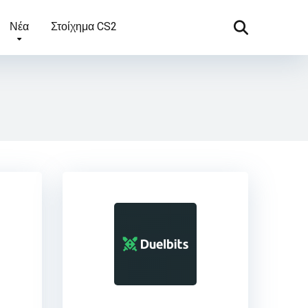
Νέα
Στοίχημα CS2