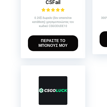
CSFail
0.20$ δωρεάν (δεν απαιτείται
300%
κατάθεση) χρησιμοποιώντας τον
κωδικό CSGODUDE10
ΠΕΡΑΣΤΕ ΤΟ
ΜΠΟΝΟΥΣ ΜΟΥ