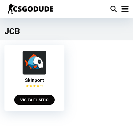
JCB
Skinport
VISITA EL SITIO