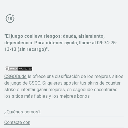
"El juego conlleva riesgos: deuda, aislamiento,
dependencia. Para obtener ayuda, llame al 09-74-75-
13-13 (sin recargo)".
CSGODude
le ofrece una clasificación de los mejores sitios
de juego de CSGO. Si quieres apostar tus skins de counter
strike e intentar ganar mejores, en csgodude encontrarás
los sitios más fiables y los mejores bonos.
¿Quiénes somos?
Contacte con