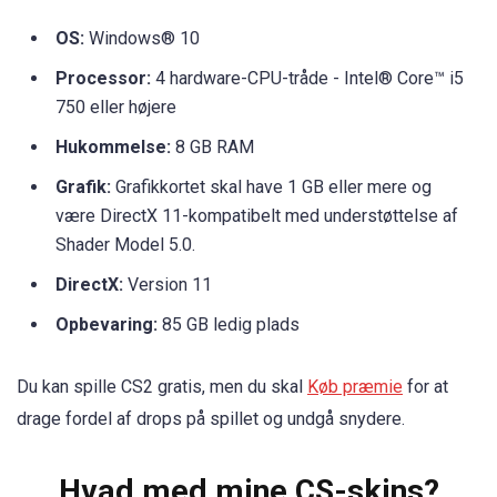
OS:
Windows® 10
Processor:
4 hardware-CPU-tråde - Intel® Core™ i5
750 eller højere
Hukommelse:
8 GB RAM
Grafik:
Grafikkortet skal have 1 GB eller mere og
være DirectX 11-kompatibelt med understøttelse af
Shader Model 5.0.
DirectX:
Version 11
Opbevaring:
85 GB ledig plads
Du kan spille CS2 gratis, men du skal
Køb præmie
for at
drage fordel af drops på spillet og undgå snydere.
Hvad med mine CS-skins?