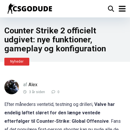
Counter Strike 2 officielt
udgivet: nye funktioner,
gameplay og konfiguration
Nyheder
af
Alex
3 år siden
0
Efter måneders ventetid, testning og drilleri,
Valve har
endelig løftet sløret for den længe ventede
efterfølger til Counter-Strike: Global Offensive
. Fans
af det populære first-person shooter kan nu nyde alle de