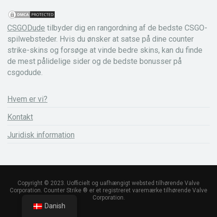
CSGODude
tilbyder dig en rangordning af de bedste CSGO-
spilwebsteder. Hvis du ønsker at satse på dine counter
strike-skins og forsøge at vinde bedre skins, kan du finde
de mest pålidelige sider og de bedste bonusser på
csgodude.
Hvem er vi?
Kontakt
Juridisk information
Copyright © 2023. Uofficielt og uafhængigt websted tilhørende Valve
Corporation. Counter Strike ® er et registreret varemærke tilhørende Valve
Corporation.
Danish