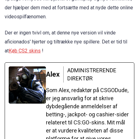
der hjælper dem med at fortsætte med at nyde dette online
videospilfænomen.
Der er ingen tvivl om, at denne nye version vil vinde
aficionados' hjerter og tiltrække nye spillere. Det er tid til
at
Køb CS2 skins
!
ADMINISTRERENDE
Alex
DIREKTØR
Som Alex, redaktør på CSGODude,
er jeg ansvarlig for at skrive
dybdegående anmeldelser af
betting-, jackpot- og cashier-sider
relateret til CS:GO-skins. Mit mål
er at vurdere kvaliteten af disse
platforme for at give vores