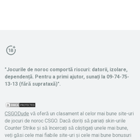
"Jocurile de noroc comportă riscuri: datorii, izolare,
dependență. Pentru a primi ajutor, sunați la 09-74-75-
13-13 (fără suprataxă)".
CSGODude
vă oferă un clasament al celor mai bune site-uri
de jocuri de noroc CSGO. Dacă doriți să pariați skin-urile
Counter Strike și să încercați să câștigați unele mai bune,
veți găsi cele mai fiabile site-uri și cele mai bune bonusuri