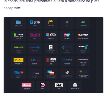
În continuare este prezentată o listă a metodelor de plată
acceptate: