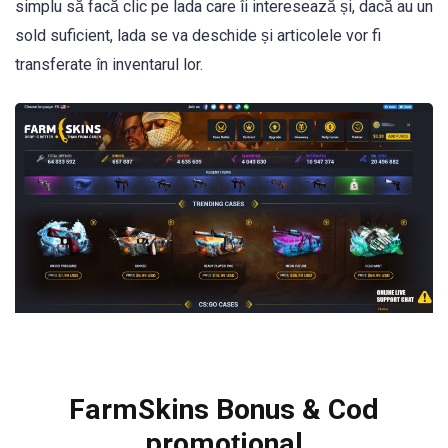
simplu să facă clic pe lada care îi interesează și, dacă au un
sold suficient, lada se va deschide și articolele vor fi
transferate în inventarul lor.
FarmSkins Bonus & Cod
promoțional