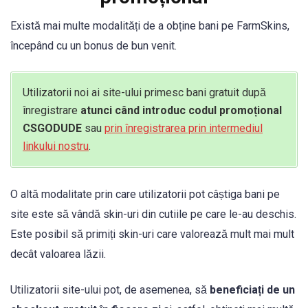
Există mai multe modalități de a obține bani pe FarmSkins,
începând cu un bonus de bun venit.
Utilizatorii noi ai site-ului primesc bani gratuit după
înregistrare
atunci când introduc codul promoțional
CSGODUDE
sau
prin înregistrarea prin intermediul
linkului nostru
.
O altă modalitate prin care utilizatorii pot câștiga bani pe
site este să vândă skin-uri din cutiile pe care le-au deschis.
Este posibil să primiți skin-uri care valorează mult mai mult
decât valoarea lăzii.
Utilizatorii site-ului pot, de asemenea, să
beneficiați de un