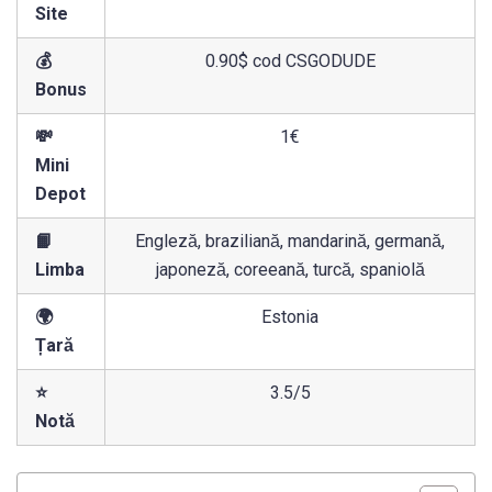
Site
💰
0.90$ cod CSGODUDE
Bonus
💸
1€
Mini
Depot
📙
Engleză, braziliană, mandarină, germană,
Limba
japoneză, coreeană, turcă, spaniolă
🌍
Estonia
Țară
⭐
3.5/5
Notă