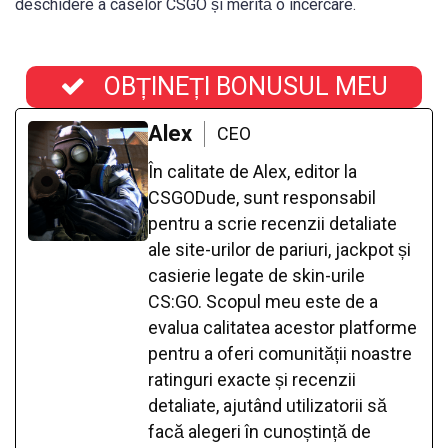
deschidere a caselor CSGO și merită o încercare.
OBȚINEȚI BONUSUL MEU
Alex
CEO
În calitate de Alex, editor la
CSGODude, sunt responsabil
pentru a scrie recenzii detaliate
ale site-urilor de pariuri, jackpot și
casierie legate de skin-urile
CS:GO. Scopul meu este de a
evalua calitatea acestor platforme
pentru a oferi comunității noastre
ratinguri exacte și recenzii
detaliate, ajutând utilizatorii să
facă alegeri în cunoștință de