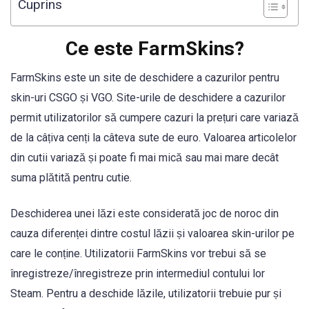
Cuprins
Ce este FarmSkins?
FarmSkins este un site de deschidere a cazurilor pentru
skin-uri CSGO și VGO. Site-urile de deschidere a cazurilor
permit utilizatorilor să cumpere cazuri la prețuri care variază
de la câțiva cenți la câteva sute de euro. Valoarea articolelor
din cutii variază și poate fi mai mică sau mai mare decât
suma plătită pentru cutie.
Deschiderea unei lăzi este considerată joc de noroc din
cauza diferenței dintre costul lăzii și valoarea skin-urilor pe
care le conține. Utilizatorii FarmSkins vor trebui să se
înregistreze/înregistreze prin intermediul contului lor
Steam. Pentru a deschide lăzile, utilizatorii trebuie pur și