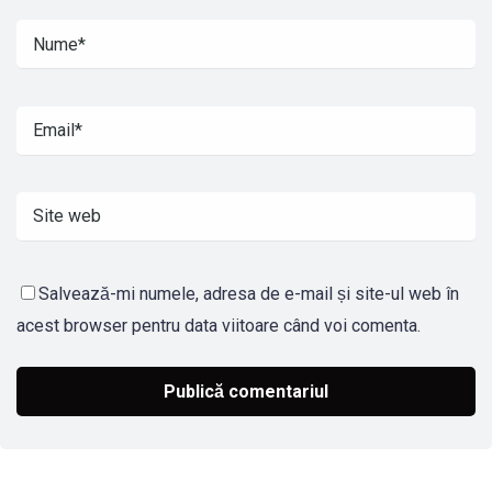
Salvează-mi numele, adresa de e-mail și site-ul web în
acest browser pentru data viitoare când voi comenta.