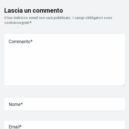
Lascia un commento
Il tuo indirizzo email non sarà pubblicato.
I campi obbligatori sono
contrassegnati
*