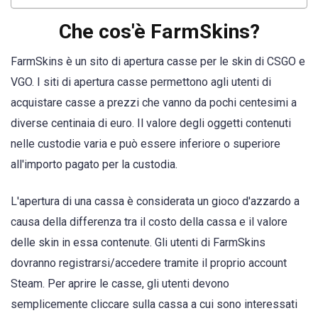
Che cos'è FarmSkins?
FarmSkins è un sito di apertura casse per le skin di CSGO e
VGO. I siti di apertura casse permettono agli utenti di
acquistare casse a prezzi che vanno da pochi centesimi a
diverse centinaia di euro. Il valore degli oggetti contenuti
nelle custodie varia e può essere inferiore o superiore
all'importo pagato per la custodia.
L'apertura di una cassa è considerata un gioco d'azzardo a
causa della differenza tra il costo della cassa e il valore
delle skin in essa contenute. Gli utenti di FarmSkins
dovranno registrarsi/accedere tramite il proprio account
Steam. Per aprire le casse, gli utenti devono
semplicemente cliccare sulla cassa a cui sono interessati