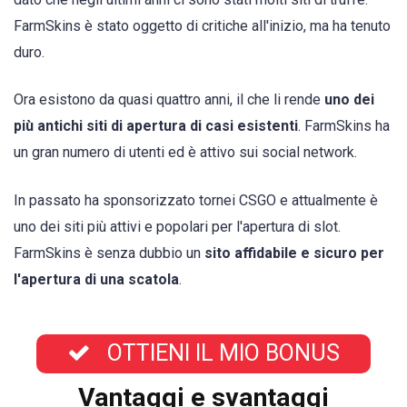
FarmSkins è stato oggetto di critiche all'inizio, ma ha tenuto
duro.
Ora esistono da quasi quattro anni, il che li rende
uno dei
più antichi siti di apertura di casi esistenti
. FarmSkins ha
un gran numero di utenti ed è attivo sui social network.
In passato ha sponsorizzato tornei CSGO e attualmente è
uno dei siti più attivi e popolari per l'apertura di slot.
FarmSkins è senza dubbio un
sito affidabile e sicuro per
l'apertura di una scatola
.
OTTIENI IL MIO BONUS
Vantaggi e svantaggi