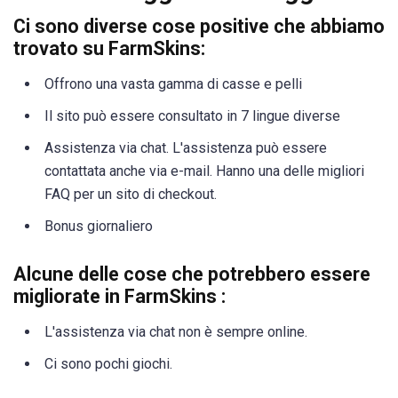
Ci sono diverse cose positive che abbiamo
trovato su FarmSkins:
Offrono una vasta gamma di casse e pelli
Il sito può essere consultato in 7 lingue diverse
Assistenza via chat. L'assistenza può essere
contattata anche via e-mail. Hanno una delle migliori
FAQ per un sito di checkout.
Bonus giornaliero
Alcune delle cose che potrebbero essere
migliorate in FarmSkins :
L'assistenza via chat non è sempre online.
Ci sono pochi giochi.