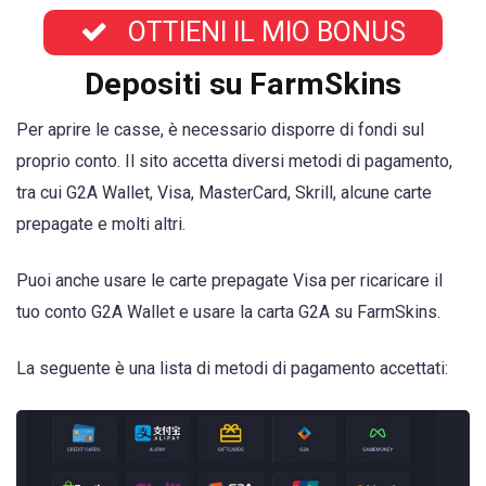
OTTIENI IL MIO BONUS
Depositi su FarmSkins
Per aprire le casse, è necessario disporre di fondi sul
proprio conto. Il sito accetta diversi metodi di pagamento,
tra cui G2A Wallet, Visa, MasterCard, Skrill, alcune carte
prepagate e molti altri.
Puoi anche usare le carte prepagate Visa per ricaricare il
tuo conto G2A Wallet e usare la carta G2A su FarmSkins.
La seguente è una lista di metodi di pagamento accettati: