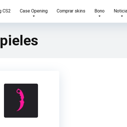
g CS2
Case Opening
Comprar skins
Bono
Notici
pieles