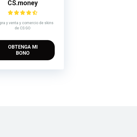
CS.money
ra y venta y comercio de skins
de CS:GO
OBTENGA MI
BONO