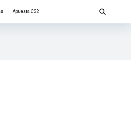
as
Apuesta CS2