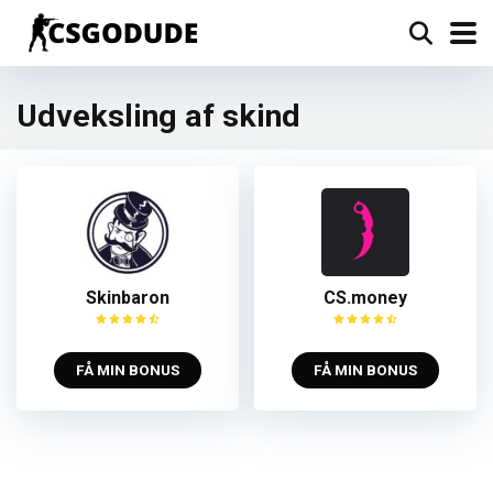
Udveksling af skind
Skinbaron
CS.money
FÅ MIN BONUS
FÅ MIN BONUS