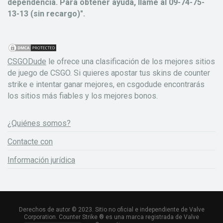
dependencia. Para obtener ayuda, llame al 09-74-75-
13-13 (sin recargo)".
CSGODude
le ofrece una clasificación de los mejores sitios
de juego de CSGO. Si quieres apostar tus skins de counter
strike e intentar ganar mejores, en csgodude encontrarás
los sitios más fiables y los mejores bonos.
¿Quiénes somos?
Contacte con
Información jurídica
Derechos de autor © 2023. Sitio no oficial e independiente de Valve
Corporation. Counter Strike ® es una marca registrada de Valve