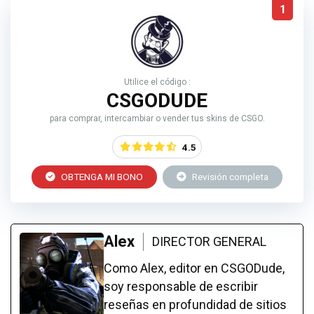
1
Utilice el código :
CSGODUDE
para comprar, intercambiar o vender tus skins de CSGO.
4.5
OBTENGA MI BONO
Revisión completa
Alex
DIRECTOR GENERAL
Como Alex, editor en CSGODude,
soy responsable de escribir
reseñas en profundidad de sitios