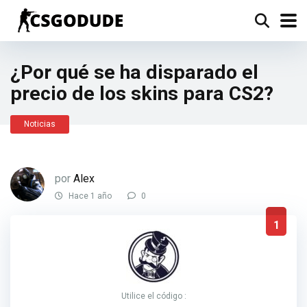
¿Por qué se ha disparado el
precio de los skins para CS2?
Noticias
por
Alex
Hace 1 año
0
1
Utilice el código :