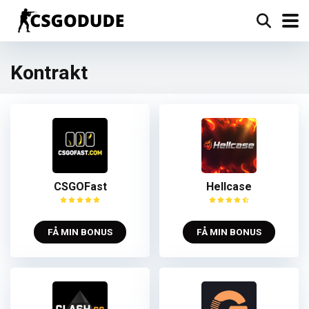
Kontrakt
CSGOFast
Hellcase
FÅ MIN BONUS
FÅ MIN BONUS