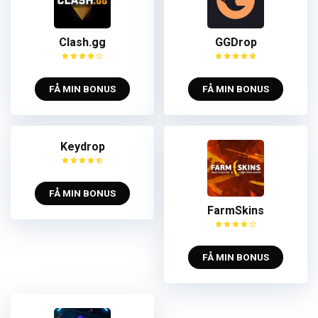
Clash.gg
GGDrop
FÅ MIN BONUS
FÅ MIN BONUS
Keydrop
FÅ MIN BONUS
FarmSkins
FÅ MIN BONUS