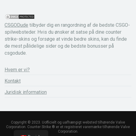
CSGODude
tilbyder dig en rangordning af de bedste CSGO-
spilwebsteder. Hvis du ønsker at satse på dine counter
strike-skins og forsøge at vinde bedre skins, kan du finde
de mest pålidelige sider og de bedste bonusser på
csgodude.
Hvem er vi?
Kontakt
Juridisk information
Copyright © 2023. Uofficielt og uafhængigt websted tilhørende Valve
Corporation. Counter Strike ® er et registreret varemærke tilhørende Valve
Corporation.