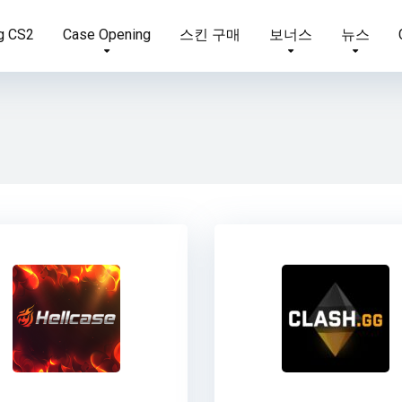
g CS2
Case Opening
스킨 구매
보너스
뉴스