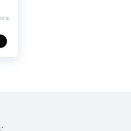
필요 없
"