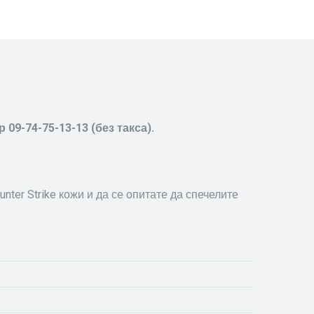
09-74-75-13-13 (без такса).
ter Strike кожи и да се опитате да спечелите