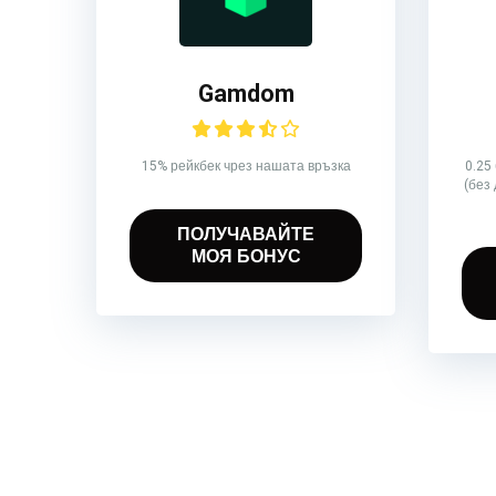
Gamdom
15% рейкбек чрез нашата връзка
0.25
(без
ПОЛУЧАВАЙТЕ
МОЯ БОНУС