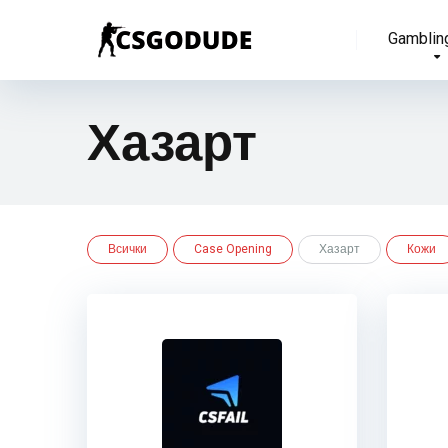
Gamblin
Хазарт
Всички
Case Opening
Хазарт
Кожи