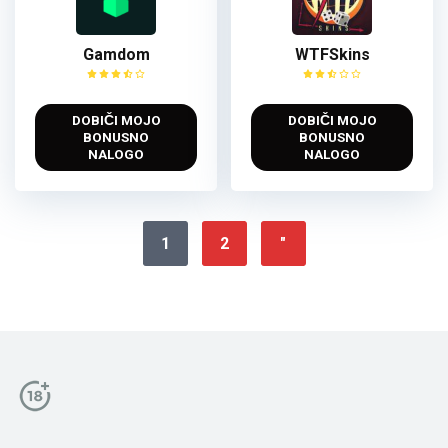
Gamdom
WTFSkins
DOBIČI MOJO
DOBIČI MOJO
BONUSNO
BONUSNO
NALOGO
NALOGO
1
2
"