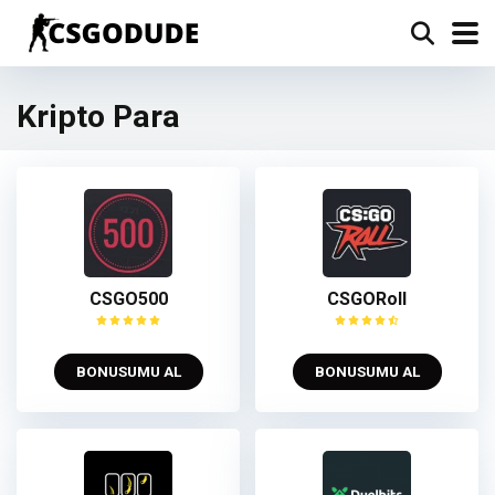
Kripto Para
CSGO500
CSGORoll
BONUSUMU AL
BONUSUMU AL