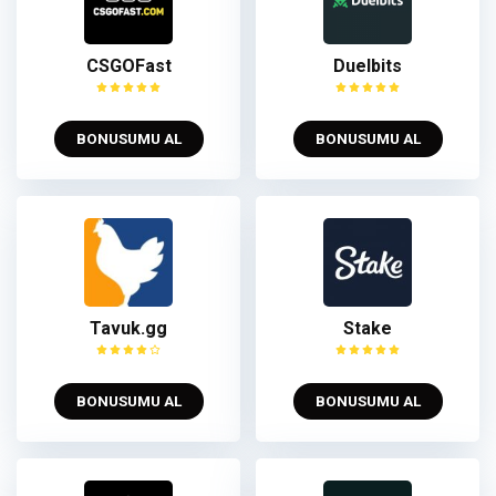
CSGOFast
Duelbits
BONUSUMU AL
BONUSUMU AL
Tavuk.gg
Stake
BONUSUMU AL
BONUSUMU AL