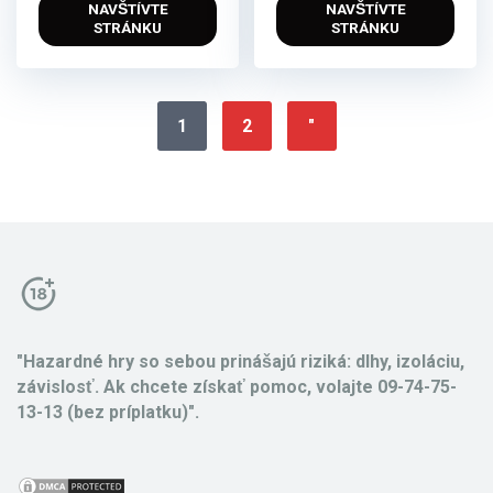
NAVŠTÍVTE
NAVŠTÍVTE
STRÁNKU
STRÁNKU
1
2
"
"Hazardné hry so sebou prinášajú riziká: dlhy, izoláciu,
závislosť. Ak chcete získať pomoc, volajte 09-74-75-
13-13 (bez príplatku)".