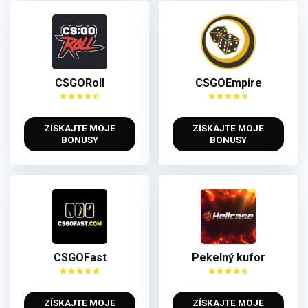
CSGORoll
CSGOEmpire
ZÍSKAJTE MOJE
ZÍSKAJTE MOJE
BONUSY
BONUSY
CSGOFast
Pekelný kufor
ZÍSKAJTE MOJE
ZÍSKAJTE MOJE