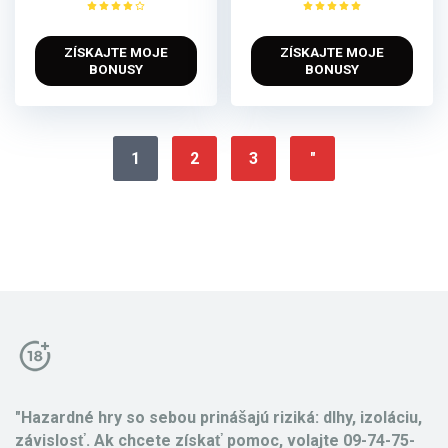
ZÍSKAJTE MOJE
ZÍSKAJTE MOJE
BONUSY
BONUSY
1
2
3
"
"Hazardné hry so sebou prinášajú riziká: dlhy, izoláciu,
závislosť. Ak chcete získať pomoc, volajte 09-74-75-