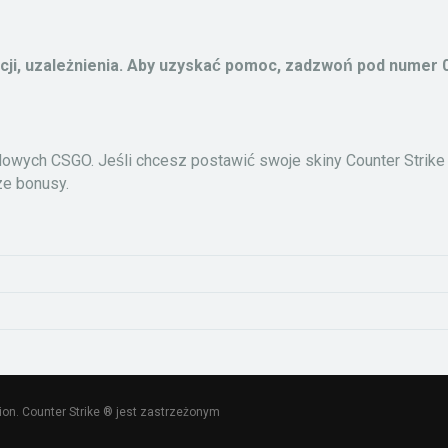
lacji, uzależnienia. Aby uzyskać pomoc, zadzwoń pod numer 0
rdowych CSGO. Jeśli chcesz postawić swoje skiny Counter Strik
ze bonusy.
tion. Counter Strike ® jest zastrzeżonym