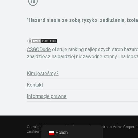
"Hazard niesie ze sobą ryzyko: zadłużenia, izo
CSGODude
oferuje ranking najlepszych stron haza
znajdziesz najbardziej niezawodne strony i najleps
Kim jesteśmy?
Kontakt
Informacje prawne
Copyright © 2023. Nieoficjalna i niezależna strona Valve Corpora
znakiem towarowym Valve Corporation.
Polish