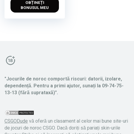
OBȚINEȚI
BONUSUL MEU
"Jocurile de noroc comportă riscuri: datorii, izolare,
dependență. Pentru a primi ajutor, sunați la 09-74-75-
13-13 (fără suprataxă)".
CSGODude
vă oferă un clasament al celor mai bune site-uri
de jocuri de noroc CSGO. Dacă doriți să pariați skin-urile