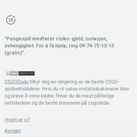
"Pengespill medfører risiko: gjeld, isolasjon,
avhengighet. For å få hjelp, ring 09-74-75-13-13
(gratis)".
CSGODude
tilbyr deg en rangering av de beste CSGO-
spillnettstedene. Hvis du vil satse motstreikskinnene dine
og prøve å vinne bedre, finner du de mest pålitelige
nettstedene og de beste bonusene på csgodude.
Hvem er vi?
Kontakt