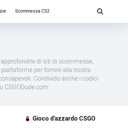
zie
Scommessa CS2
i approfondite di siti di scommesse,
e piattaforme per fornire alla nostra
 consapevoli. Condivido anche i codici
ti su CSGODude.com.
Gioco d'azzardo CSGO