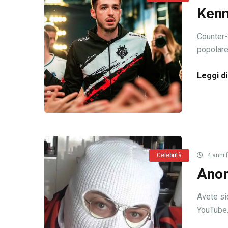
Kenn
Counter-
popolare
Leggi di
Celebrità
4 anni 
Anom
Avete si
YouTube