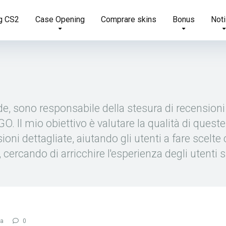
g CS2
Case Opening
Comprare skins
Bonus
Noti
de, sono responsabile della stesura di recension
GO. Il mio obiettivo è valutare la qualità di quest
oni dettagliate, aiutando gli utenti a fare scelte
 cercando di arricchire l'esperienza degli uten
fa
0