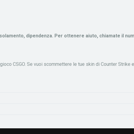
, isolamento, dipendenza. Per ottenere aiuto, chiamate il 
di gioco CSGO. Se vuoi scommettere le tue skin di Counter Strike e p