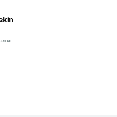
skin
 con un