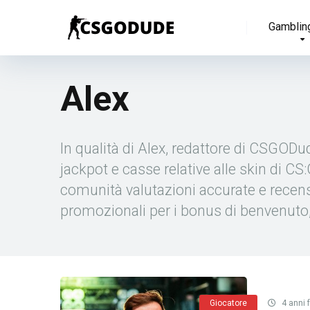
Gamblin
Alex
In qualità di Alex, redattore di CSGODu
jackpot e casse relative alle skin di CS:
comunità valutazioni accurate e recensi
promozionali per i bonus di benvenuto,
Giocatore
4 anni 