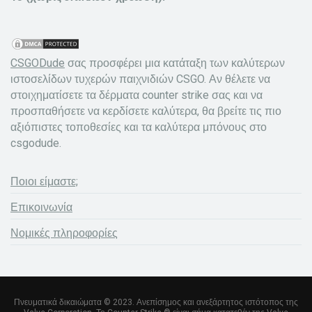
CSGODude
σας προσφέρει μια κατάταξη των καλύτερων
ιστοσελίδων τυχερών παιχνιδιών CSGO. Αν θέλετε να
στοιχηματίσετε τα δέρματα counter strike σας και να
προσπαθήσετε να κερδίσετε καλύτερα, θα βρείτε τις πιο
αξιόπιστες τοποθεσίες και τα καλύτερα μπόνους στο
csgodude.
Ποιοι είμαστε;
Επικοινωνία
Νομικές πληροφορίες
Πνευματικά δικαιώματα © 2023. Ανεπίσημος και ανεξάρτητος ιστότοπος της