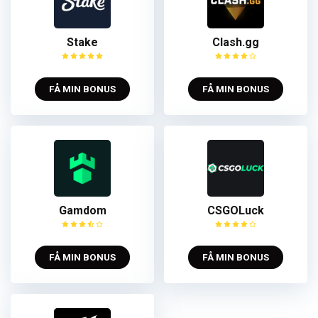
Stake
Clash.gg
FÅ MIN BONUS
FÅ MIN BONUS
Gamdom
CSGOLuck
FÅ MIN BONUS
FÅ MIN BONUS