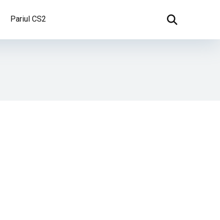
Pariul CS2