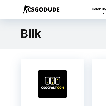
Gamblin
Blik