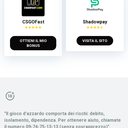
CSGOFast
Shadowpay
OTTIENI IL MIO
VISITA IL SITO
BONUS
"Il gioco d'azzardo comporta dei rischi: debito,
isolamento, dipendenza. Per ottenere aiuto, chiamate
il numero 09-74-75-13-13 (senza sovrapprezzo)".