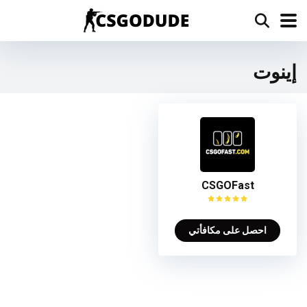
إينوت
CSGOFast
احصل على مكافأتي